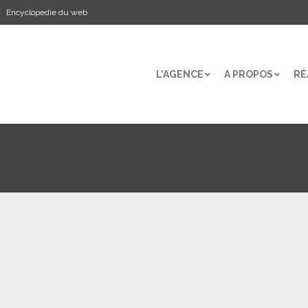
Encyclopedie du web
L’AGENCE
A PROPOS
RÉ
L’AGENCE
A PROPOS
RÉ