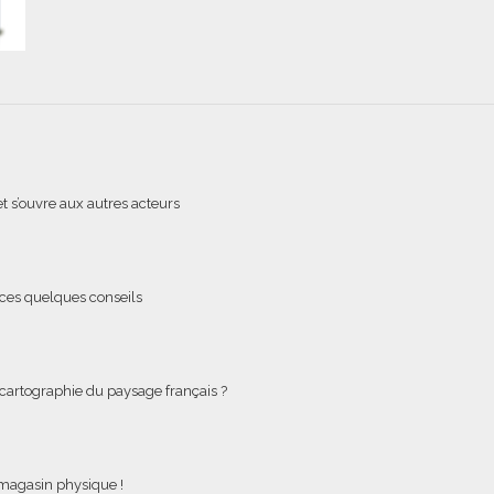
t s’ouvre aux autres acteurs
ces quelques conseils
e cartographie du paysage français ?
e magasin physique !