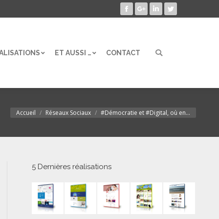
Facebook
Google+
LinkedIn
Twitter
ALISATIONS
ET AUSSI …
CONTACT
Search:
ALISATIONS
ET AUSSI …
CONTACT
Search:
Accueil
Réseaux Sociaux
#Démocratie et #Digital, où en…
Vous êtes ici :
5 Dernières réalisations