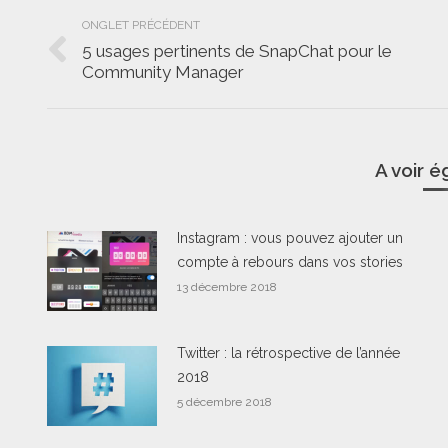
Navigation
ONGLET PRÉCÉDENT
de
5 usages pertinents de SnapChat pour le
Onglet
Community Manager
commentaire
précédent
A voir 
Instagram : vous pouvez ajouter un
compte à rebours dans vos stories
13 décembre 2018
Twitter : la rétrospective de l’année
2018
5 décembre 2018