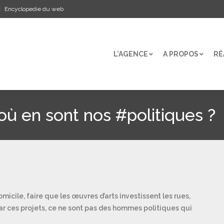
Encyclopedie du web
L’AGENCE
A PROPOS
RÉ
L’AGENCE
A PROPOS
RÉ
où en sont nos #politiques ?
micile, faire que les œuvres d’arts investissent les rues,
 car ces projets, ce ne sont pas des hommes politiques qui