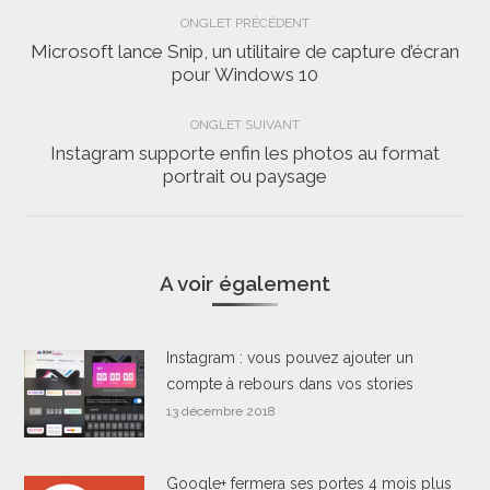
Navigation
ONGLET PRÉCÉDENT
de
Microsoft lance Snip, un utilitaire de capture d’écran
Onglet
pour Windows 10
commentaire
précédent
ONGLET SUIVANT
Instagram supporte enfin les photos au format
Onglet
portrait ou paysage
suivant
A voir également
Instagram : vous pouvez ajouter un
compte à rebours dans vos stories
13 décembre 2018
Google+ fermera ses portes 4 mois plus