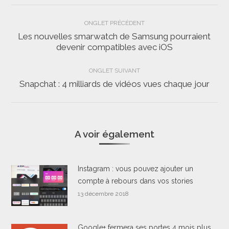
Navigation
ONGLET PRÉCÉDENT
de
Les nouvelles smarwatch de Samsung pourraient
Onglet
devenir compatibles avec iOS
commentaire
précédent
ONGLET SUIVANT
Snapchat : 4 milliards de vidéos vues chaque jour
Onglet
suivant
A voir également
Instagram : vous pouvez ajouter un
compte à rebours dans vos stories
13 décembre 2018
Google+ fermera ses portes 4 mois plus