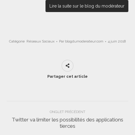
Lire la suite sur le blog du modérateur
Catégorie
Réseaux Sociaux
Par
blogdumoderateur.com
4 juin 2018
Partager cet article
Navigation
ONGLET PRÉCÉDENT
de
Twitter va limiter les possibilités des applications
Onglet
tierces
commentaire
précédent