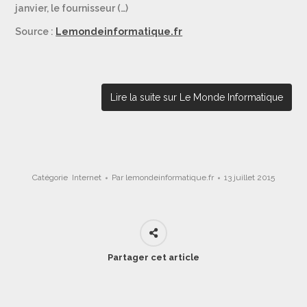
janvier, le fournisseur (…)
Source :
Lemondeinformatique.fr
Lire la suite sur Le Monde Informatique
Catégorie
Internet
Par
lemondeinformatique.fr
13 juillet 2015
Partager cet article