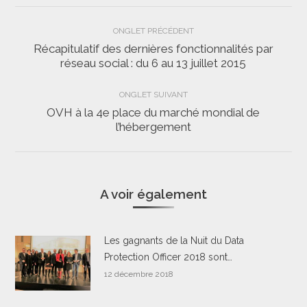
Navigation
ONGLET PRÉCÉDENT
de
Récapitulatif des dernières fonctionnalités par
Onglet
réseau social : du 6 au 13 juillet 2015
commentaire
précédent
ONGLET SUIVANT
OVH à la 4e place du marché mondial de
Onglet
l’hébergement
suivant
A voir également
Les gagnants de la Nuit du Data
Protection Officer 2018 sont…
12 décembre 2018