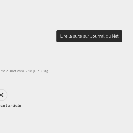
Lire la suite sur Journal du Net
urnaldunet.com
10 juin 2015
cet article