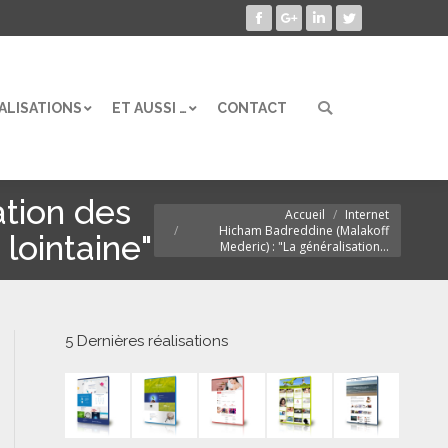
Facebook
Google+
LinkedIn
Twitter
ALISATIONS
ET AUSSI …
CONTACT
Search:
ALISATIONS
ET AUSSI …
CONTACT
Search:
ation des
Accueil
Internet
Vous êtes ici :
Hicham Badreddine (Malakoff
lointaine"
Mederic) : "La généralisation…
5 Dernières réalisations