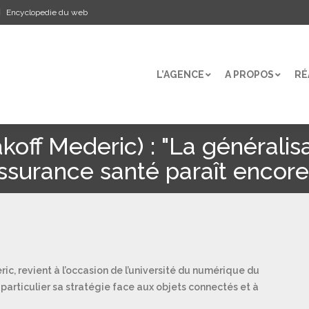
Encyclopedie du web
L’AGENCE
A PROPOS
RÉ
L’AGENCE
A PROPOS
RÉ
off Mederic) : "La généralis
ssurance santé paraît encore 
c, revient à l’occasion de l’université du numérique du
particulier sa stratégie face aux objets connectés et à