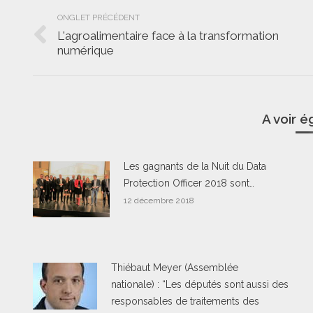
Navigation
ONGLET PRÉCÉDENT
de
L'agroalimentaire face à la transformation
Onglet
numérique
commentaire
précédent
A voir 
Les gagnants de la Nuit du Data
Protection Officer 2018 sont…
12 décembre 2018
Thiébaut Meyer (Assemblée
nationale) : “Les députés sont aussi des
responsables de traitements des