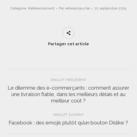
Catégorie
Référencement
Par
referenceur.be
21 septembre 2015
Partager cet article
Navigation
ONGLET PRÉCÉDENT
de
Le dilemme des e-commerçants : comment assurer
une livraison fiable, dans les meilleurs délais et au
Onglet
commentaire
meilleur coût ?
précédent
ONGLET SUIVANT
Facebook : des emojis plutôt qu’un bouton Dislike ?
Onglet
suivant