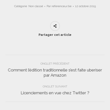
Catégorie
Non classé
Par
referenceur.be
12 octobre 2015
Partager cet article
Navigation
ONGLET PRÉCÉDENT
de
Comment l’édition traditionnelle s’est faite uberiser
Onglet
par Amazon
commentaire
précédent
ONGLET SUIVANT
Licenciements en vue chez Twitter ?
Onglet
suivant