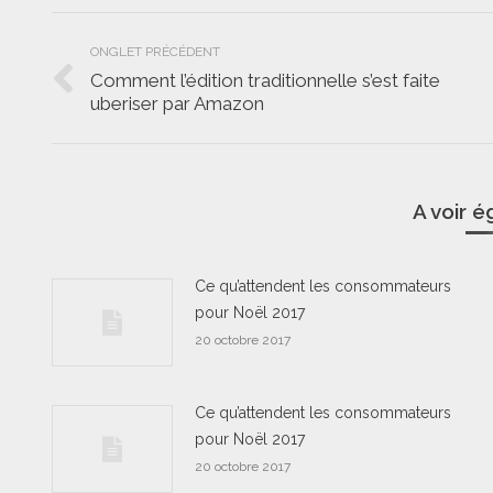
Navigation
ONGLET PRÉCÉDENT
de
Comment l’édition traditionnelle s’est faite
Onglet
uberiser par Amazon
commentaire
précédent
A voir 
Ce qu’attendent les consommateurs
pour Noël 2017
20 octobre 2017
Ce qu’attendent les consommateurs
pour Noël 2017
20 octobre 2017