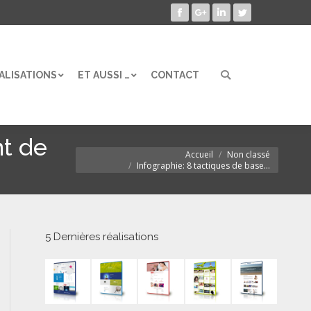
Facebook
Google+
LinkedIn
Twitter
ALISATIONS
ET AUSSI …
CONTACT
Search:
ALISATIONS
ET AUSSI …
CONTACT
Search:
nt de
Accueil
Non classé
Vous êtes ici :
Infographie: 8 tactiques de base…
5 Dernières réalisations