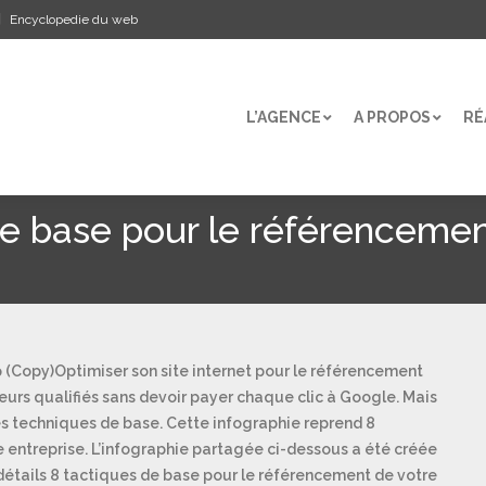
Encyclopedie du web
L’AGENCE
A PROPOS
RÉ
L’AGENCE
A PROPOS
RÉ
 de base pour le référenceme
Optimiser son site internet pour le référencement
teurs qualifiés sans devoir payer chaque clic à Google. Mais
nes techniques de base. Cette infographie reprend 8
re entreprise. L’infographie partagée ci-dessous a été créée
détails 8 tactiques de base pour le référencement de votre