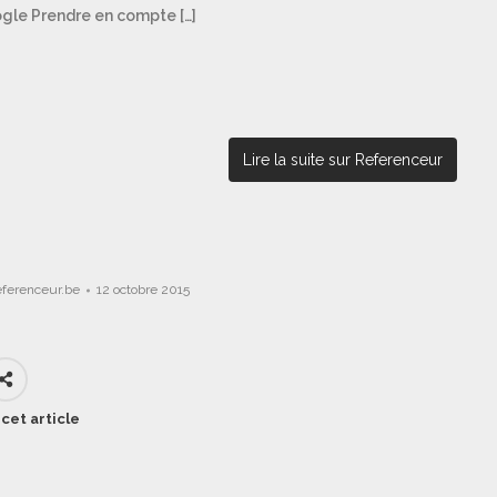
oogle Prendre en compte […]
Lire la suite sur Referenceur
eferenceur.be
12 octobre 2015
cet article