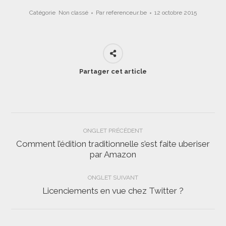
Catégorie
Non classé
Par
referenceur.be
12 octobre 2015
Partager cet article
Navigation
ONGLET PRÉCÉDENT
de
Comment l’édition traditionnelle s’est faite uberiser
Onglet
par Amazon
commentaire
précédent
ONGLET SUIVANT
Licenciements en vue chez Twitter ?
Onglet
suivant