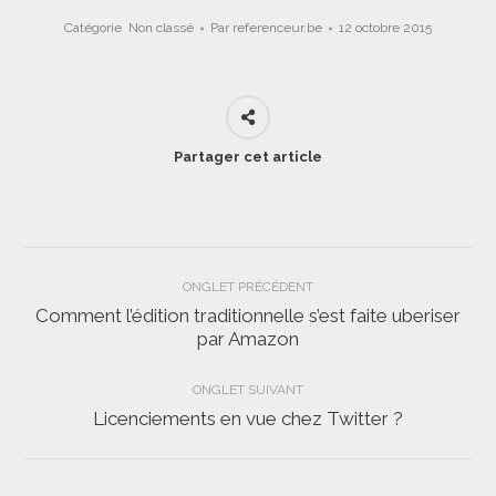
Catégorie
Non classé
Par
referenceur.be
12 octobre 2015
Partager cet article
Navigation
ONGLET PRÉCÉDENT
de
Comment l’édition traditionnelle s’est faite uberiser
Onglet
par Amazon
commentaire
précédent
ONGLET SUIVANT
Licenciements en vue chez Twitter ?
Onglet
suivant