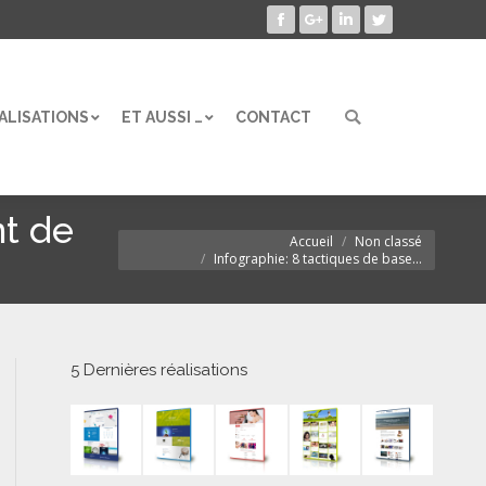
Facebook
Google+
LinkedIn
Twitter
ALISATIONS
ET AUSSI …
CONTACT
Search:
ALISATIONS
ET AUSSI …
CONTACT
Search:
nt de
Accueil
Non classé
Vous êtes ici :
Infographie: 8 tactiques de base…
5 Dernières réalisations