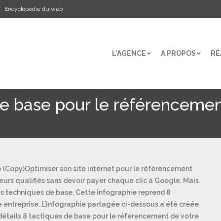
Encyclopedie du web
L’AGENCE
A PROPOS
RÉ
L’AGENCE
A PROPOS
RÉ
 de base pour le référenceme
Optimiser son site internet pour le référencement
teurs qualifiés sans devoir payer chaque clic à Google. Mais
nes techniques de base. Cette infographie reprend 8
re entreprise. L’infographie partagée ci-dessous a été créée
détails 8 tactiques de base pour le référencement de votre