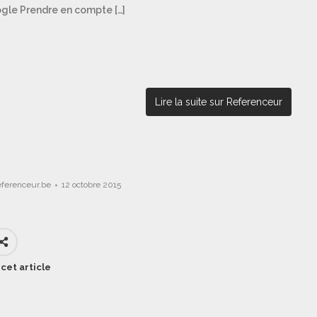
oogle Prendre en compte […]
Lire la suite sur Referenceur
eferenceur.be
12 octobre 2015
cet article