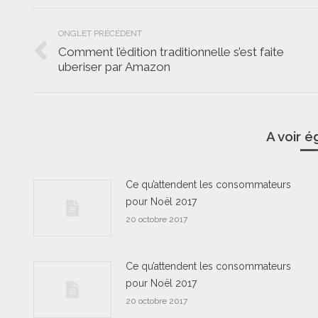
Navigation
ONGLET PRÉCÉDENT
de
Comment l’édition traditionnelle s’est faite
Onglet
uberiser par Amazon
commentaire
précédent
A voir 
Ce qu’attendent les consommateurs
pour Noël 2017
20 octobre 2017
Ce qu’attendent les consommateurs
pour Noël 2017
20 octobre 2017