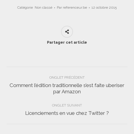
Catégorie
Non classé
Par
referenceur.be
12 octobre 2015
Partager cet article
Navigation
ONGLET PRÉCÉDENT
de
Comment l’édition traditionnelle s’est faite uberiser
Onglet
par Amazon
commentaire
précédent
ONGLET SUIVANT
Licenciements en vue chez Twitter ?
Onglet
suivant