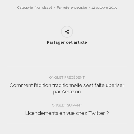
Catégorie
Non classé
Par
referenceur.be
12 octobre 2015
Partager cet article
Navigation
ONGLET PRÉCÉDENT
de
Comment l’édition traditionnelle s’est faite uberiser
Onglet
par Amazon
commentaire
précédent
ONGLET SUIVANT
Licenciements en vue chez Twitter ?
Onglet
suivant