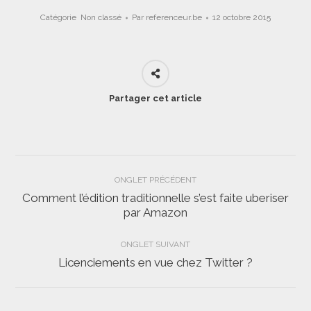
Catégorie
Non classé
Par
referenceur.be
12 octobre 2015
Partager cet article
Navigation
ONGLET PRÉCÉDENT
de
Comment l’édition traditionnelle s’est faite uberiser
Onglet
par Amazon
commentaire
précédent
ONGLET SUIVANT
Licenciements en vue chez Twitter ?
Onglet
suivant