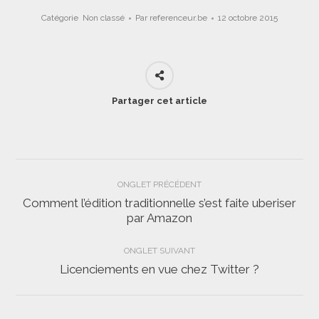
Catégorie
Non classé
Par
referenceur.be
12 octobre 2015
Partager cet article
Navigation
ONGLET PRÉCÉDENT
de
Comment l’édition traditionnelle s’est faite uberiser
Onglet
par Amazon
commentaire
précédent
ONGLET SUIVANT
Licenciements en vue chez Twitter ?
Onglet
suivant