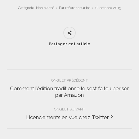
Catégorie
Non classé
Par
referenceur.be
12 octobre 2015
Partager cet article
Navigation
ONGLET PRÉCÉDENT
de
Comment l’édition traditionnelle s’est faite uberiser
Onglet
par Amazon
commentaire
précédent
ONGLET SUIVANT
Licenciements en vue chez Twitter ?
Onglet
suivant