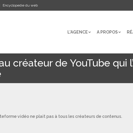
Encyclopedie du web
L’AGENCE
A PROPOS
RÉ
L’AGENCE
A PROPOS
RÉ
u créateur de YouTube qui l
e
teforme vidéo ne plait pas à tous les créateurs de contenus.