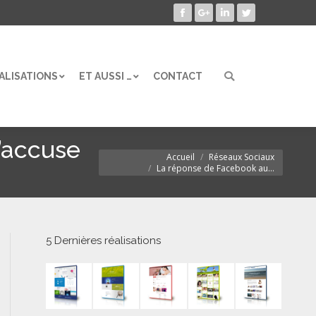
Facebook
Google+
LinkedIn
Twitter
ALISATIONS
ET AUSSI …
CONTACT
Search:
ALISATIONS
ET AUSSI …
CONTACT
Search:
’accuse
Accueil
Réseaux Sociaux
Vous êtes ici :
La réponse de Facebook au…
5 Dernières réalisations