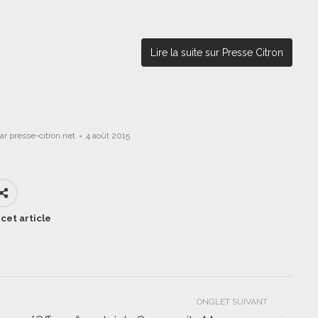
Lire la suite sur Presse Citron
ar
presse-citron.net
4 août 2015
cet article
ONGLET SUIVANT