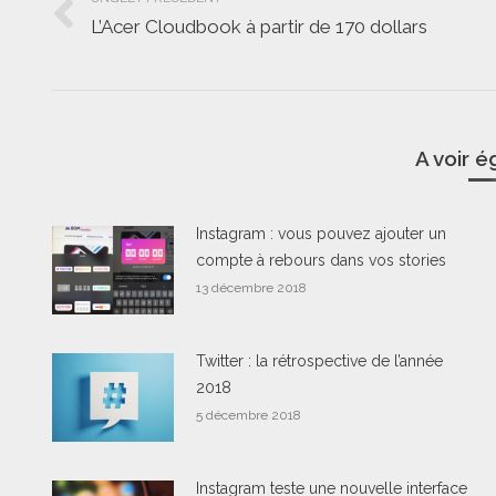
de
L’Acer Cloudbook à partir de 170 dollars
Onglet
commentaire
précédent
A voir 
Instagram : vous pouvez ajouter un
compte à rebours dans vos stories
13 décembre 2018
Twitter : la rétrospective de l’année
2018
5 décembre 2018
Instagram teste une nouvelle interface