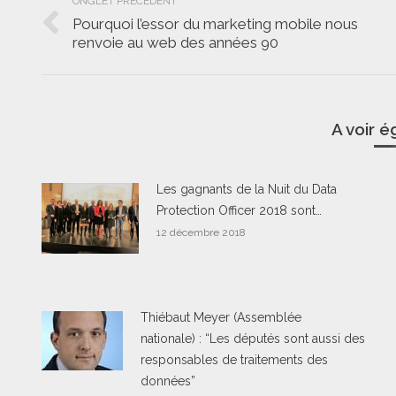
ONGLET PRÉCÉDENT
de
Pourquoi l’essor du marketing mobile nous
Onglet
renvoie au web des années 90
commentaire
précédent
A voir 
Les gagnants de la Nuit du Data
Protection Officer 2018 sont…
12 décembre 2018
Thiébaut Meyer (Assemblée
nationale) : “Les députés sont aussi des
responsables de traitements des
données”