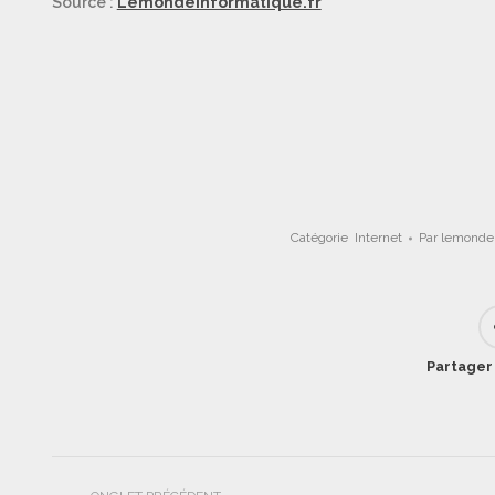
Source :
Lemondeinformatique.fr
Catégorie
Internet
Par
lemondei
Partager 
Navigation