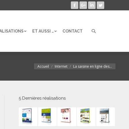
Facebook
Google+
LinkedIn
Twitter
ALISATIONS
ET AUSSI …
CONTACT
Search:
ALISATIONS
ET AUSSI …
CONTACT
Search:
Accueil
Internet
La saisine en ligne des…
Vous êtes ici :
5 Dernières réalisations