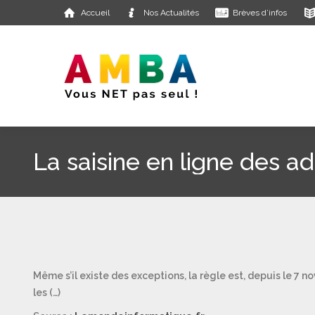
Accueil
Nos Actualités
Brèves d’infos
La saisine en ligne des ad
Même s’il existe des exceptions, la règle est, depuis le 7 n
les (…)