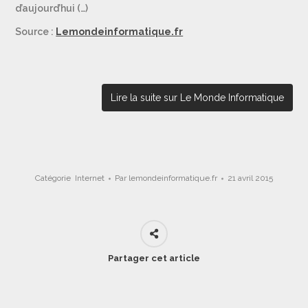
d’aujourd’hui (…)
Source :
Lemondeinformatique.fr
Lire la suite sur Le Monde Informatique
Catégorie
Internet
Par
lemondeinformatique.fr
21 avril 2015
Partager cet article