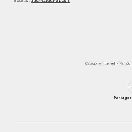
Source :
Journaldunet.com
Catégorie
Internet
Par
jou
Partager 
Navigation