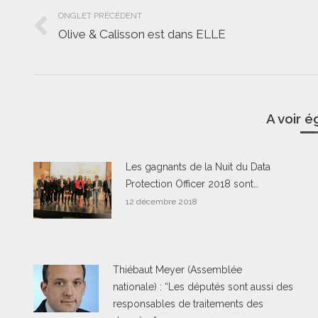
de
ONGLET PRÉCÉDENT
Olive & Calisson est dans ELLE
Onglet
commentaire
précédent
A voir 
Les gagnants de la Nuit du Data
Protection Officer 2018 sont…
12 décembre 2018
Thiébaut Meyer (Assemblée
nationale) : “Les députés sont aussi des
responsables de traitements des