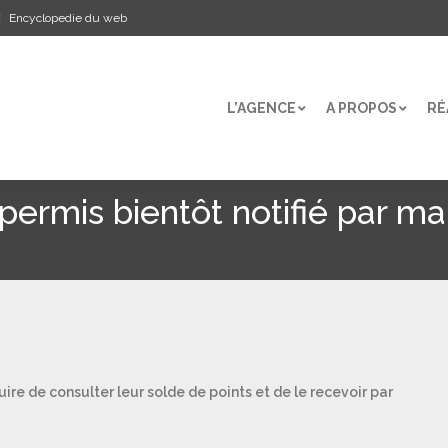
Encyclopedie du web
L’AGENCE
A PROPOS
RÉ
L’AGENCE
A PROPOS
RÉ
 permis bientôt notifié par ma
ire de consulter leur solde de points et de le recevoir par