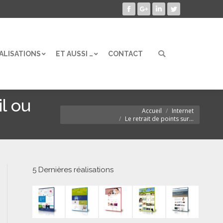
Facebook
Google+
LinkedIn
Twitter
ALISATIONS
ET AUSSI …
CONTACT
Search:
ALISATIONS
ET AUSSI …
CONTACT
Search:
il ou
Accueil
Internet
Vous êtes ici :
Le retrait de points sur…
5 Dernières réalisations