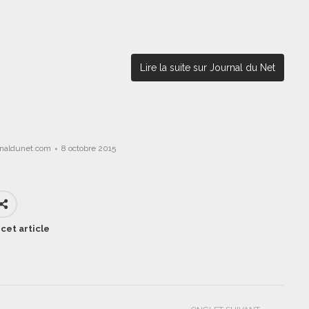
Lire la suite sur Journal du Net
rnaldunet.com
8 octobre 2015
cet article