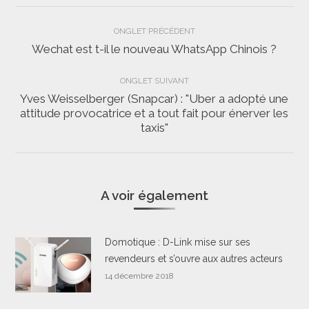
Navigation
ONGLET PRÉCÉDENT
de
Wechat est t-il le nouveau WhatsApp Chinois ?
Onglet
précédent
commentaire
ONGLET SUIVANT
Yves Weisselberger (Snapcar) : "Uber a adopté une
attitude provocatrice et a tout fait pour énerver les
Onglet
taxis"
suivant
A voir également
Domotique : D-Link mise sur ses
revendeurs et s’ouvre aux autres acteurs
14 décembre 2018