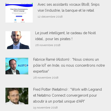
Avec ses assistants vocaux BtoB, Snips
vise l’industrie, la banque et le retail
12 décembre 2018
Le jouet intelligent, le cadeau de Noël
idéal… pour les pirates !
26 novembre 2018
Fabrice Ramé (Alstom) : “Nous créons un
pôle IoT en Inde, où nous concentrons notre
expertise”
26 novembre 2018
Fred Potter (Netatmo) : “Work with Legrand
et Netatmo Connect convergeront pour
aboutir à un portail unique d’API”
15 novembre 2018