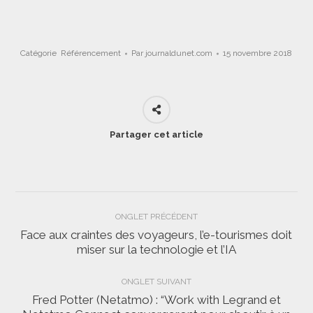
Catégorie
Référencement
Par
journaldunet.com
15 novembre 2018
Partager cet article
Navigation
ONGLET PRÉCÉDENT
de
Face aux craintes des voyageurs, l’e-tourismes doit
Onglet
miser sur la technologie et l’IA
commentaire
précédent
ONGLET SUIVANT
Fred Potter (Netatmo) : “Work with Legrand et