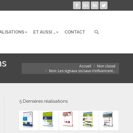
Facebook
Google+
LinkedIn
Twitter
ALISATIONS
ET AUSSI …
CONTACT
Search:
ALISATIONS
ET AUSSI …
CONTACT
Search:
ns
Accueil
Non classé
Vous êtes ici :
Non: Les signaux sociaux n’influencent…
5 Dernières réalisations