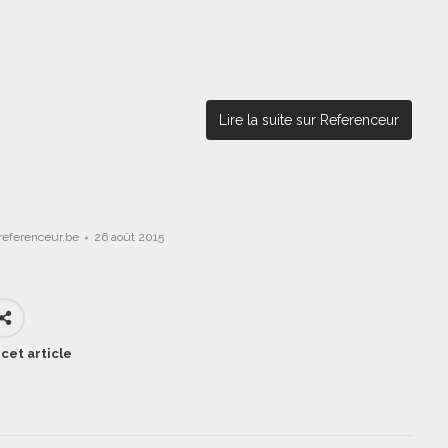
Lire la suite sur Referenceur
referenceur.be
26 août 2015
cet article