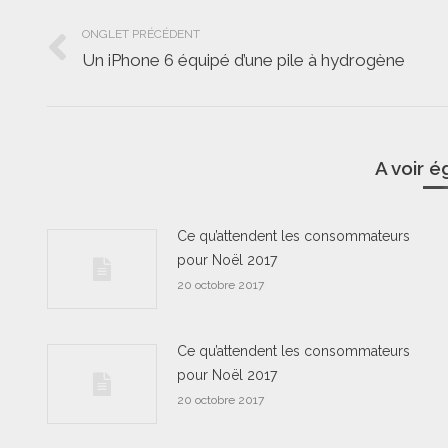
Navigation
ONGLET PRÉCÉDENT
de
Un iPhone 6 équipé d’une pile à hydrogène
Onglet
commentaire
précédent
A voir 
Ce qu’attendent les consommateurs
pour Noël 2017
20 octobre 2017
Ce qu’attendent les consommateurs
pour Noël 2017
20 octobre 2017