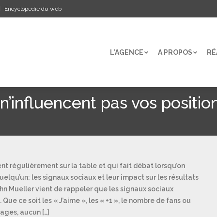
Encyclopedie du web
L’AGENCE
A PROPOS
RÉ
L’AGENCE
A PROPOS
RÉ
n’influencent pas vos positio
ent régulièrement sur la table et qui fait débat lorsqu’on
elqu’un: les signaux sociaux et leur impact sur les résultats
John Mueller vient de rappeler que les signaux sociaux
Que ce soit les « J’aime », les « +1 », le nombre de fans ou
ages, aucun […]