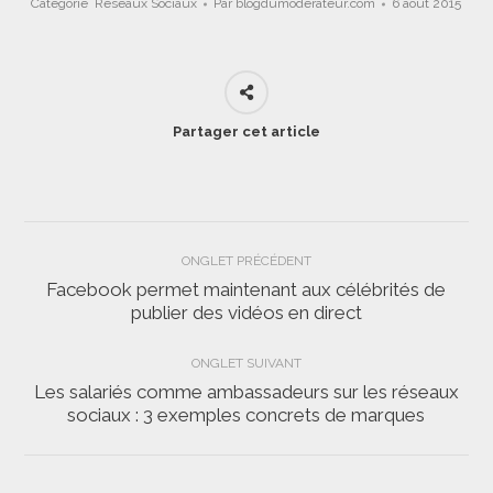
Catégorie
Réseaux Sociaux
Par
blogdumoderateur.com
6 août 2015
Partager cet article
Navigation
ONGLET PRÉCÉDENT
de
Facebook permet maintenant aux célébrités de
Onglet
publier des vidéos en direct
commentaire
précédent
ONGLET SUIVANT
Les salariés comme ambassadeurs sur les réseaux
Onglet
sociaux : 3 exemples concrets de marques
suivant