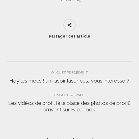
1 octobre 2015
Partager cet article
Navigation
ONGLET PRÉCÉDENT
de
Hey les mecs ! un rasoir laser cela vous intéresse ?
Onglet
précédent
commentaire
ONGLET SUIVANT
Les vidéos de profil (à la place des photos de profil)
Onglet
arrivent sur Facebook
suivant