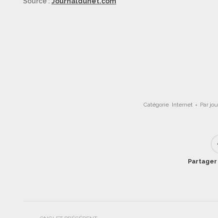
Source :
Journaldunet.com
Catégorie
Internet
Par
jo
Partager 
Navigation