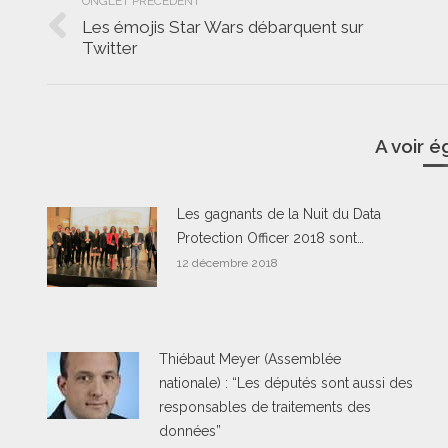
ONGLET PRÉCÉDENT
de
Les émojis Star Wars débarquent sur
Onglet
Twitter
commentaire
précédent
A voir 
Les gagnants de la Nuit du Data
Protection Officer 2018 sont…
12 décembre 2018
Thiébaut Meyer (Assemblée
nationale) : “Les députés sont aussi des
responsables de traitements des
données”