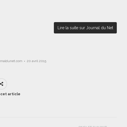
Lire la suite sur Journal du Net
urnaldunet.com
20 avril 2015
cet article