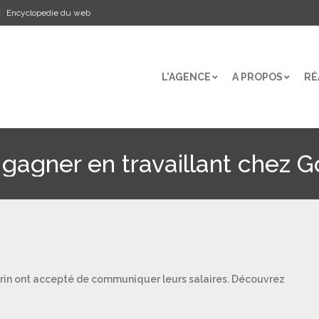
Encyclopedie du web
L’AGENCE
A PROPOS
RÉ
L’AGENCE
A PROPOS
RÉ
 gagner en travaillant chez 
Brin ont accepté de communiquer leurs salaires. Découvrez