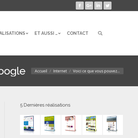
Facebook
Google+
LinkedIn
Twitter
ALISATIONS
ET AUSSI …
CONTACT
Search:
ALISATIONS
ET AUSSI …
CONTACT
Search:
Google
Accueil
Internet
Voici ce que vous pouvez…
Vous êtes ici :
5 Dernières réalisations