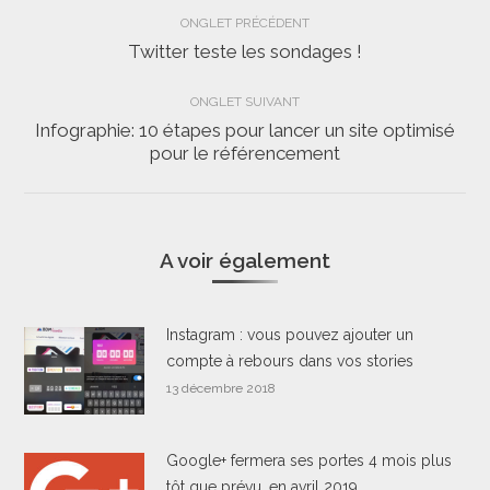
Navigation
ONGLET PRÉCÉDENT
de
Twitter teste les sondages !
Onglet
précédent
commentaire
ONGLET SUIVANT
Infographie: 10 étapes pour lancer un site optimisé
Onglet
pour le référencement
suivant
A voir également
Instagram : vous pouvez ajouter un
compte à rebours dans vos stories
13 décembre 2018
Google+ fermera ses portes 4 mois plus
tôt que prévu, en avril 2019