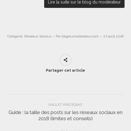
Lire la suite sur le blog du modérateur
Catégorie
Réseaux Sociaux
Par
blogdumoderateur.com
27 août 2018
Partager cet article
Navigation
ONGLET PRÉCÉDENT
de
Guide : la taille des posts sur les réseaux sociaux en
Onglet
2018 (limites et conseils)
commentaire
précédent