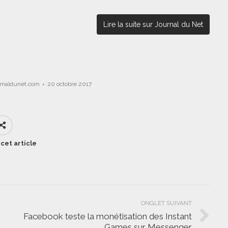
Lire la suite sur Journal du Net
urnaldunet.com
20 octobre 2017
cet article
ONGLET SUIVANT
Facebook teste la monétisation des Instant
Onglet
Games sur Messenger