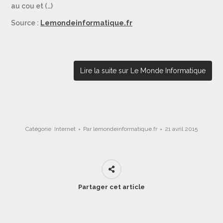
au cou et (…)
Source :
Lemondeinformatique.fr
Lire la suite sur Le Monde Informatique
Catégorie
Internet
Par
lemondeinformatique.fr
21 avril 2015
Partager cet article