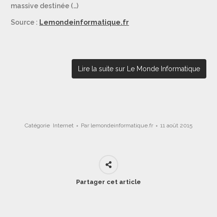
massive destinée (…)
Source :
Lemondeinformatique.fr
Lire la suite sur Le Monde Informatique
Catégorie
Internet
Par
lemondeinformatique.fr
11 août 2015
Partager cet article