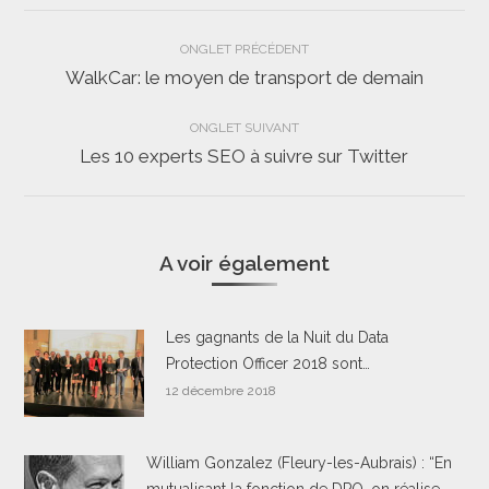
Navigation
ONGLET PRÉCÉDENT
de
WalkCar: le moyen de transport de demain
Onglet
précédent
commentaire
ONGLET SUIVANT
Les 10 experts SEO à suivre sur Twitter
Onglet
suivant
A voir également
Les gagnants de la Nuit du Data
Protection Officer 2018 sont…
12 décembre 2018
William Gonzalez (Fleury-les-Aubrais) : “En
mutualisant la fonction de DPO, on réalise