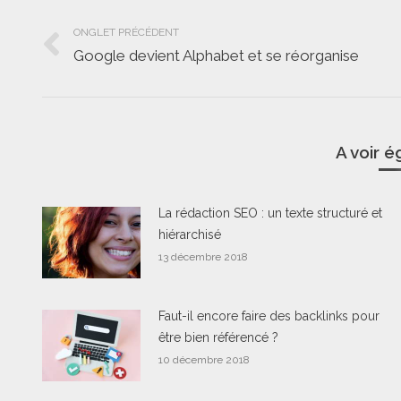
Navigation
ONGLET PRÉCÉDENT
de
Google devient Alphabet et se réorganise
Onglet
commentaire
précédent
A voir 
La rédaction SEO : un texte structuré et
hiérarchisé
13 décembre 2018
Faut-il encore faire des backlinks pour
être bien référencé ?
10 décembre 2018