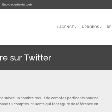
Encyclopedie du web
L’AGENCE
A PROPOS
RÉ
L’AGENCE
A PROPOS
RÉ
re sur Twitter
is de suivre un nombre réduit de comptes pertinents pour ne
ionné 10 comptes influents qui font figure de référence en