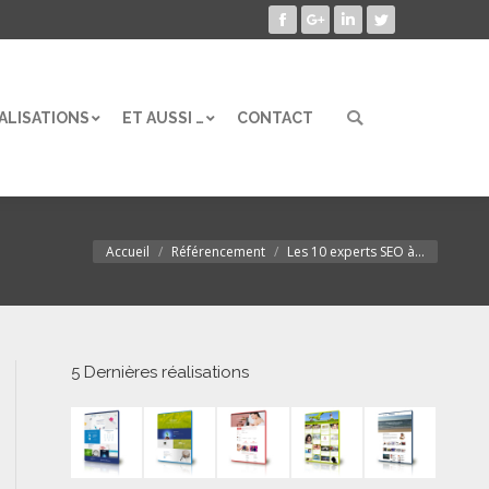
Facebook
Google+
LinkedIn
Twitter
ALISATIONS
ET AUSSI …
CONTACT
Search:
ALISATIONS
ET AUSSI …
CONTACT
Search:
Accueil
Référencement
Les 10 experts SEO à…
Vous êtes ici :
5 Dernières réalisations