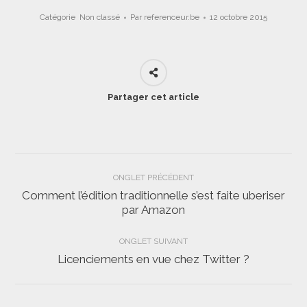
Catégorie
Non classé
Par
referenceur.be
12 octobre 2015
Partager cet article
Navigation
ONGLET PRÉCÉDENT
de
Comment l’édition traditionnelle s’est faite uberiser
Onglet
par Amazon
commentaire
précédent
ONGLET SUIVANT
Licenciements en vue chez Twitter ?
Onglet
suivant