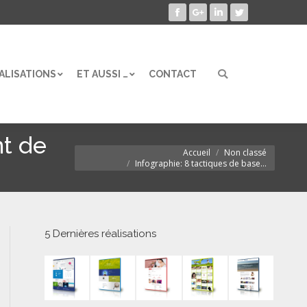
Facebook
Google+
LinkedIn
Twitter
ALISATIONS
ET AUSSI …
CONTACT
Search:
ALISATIONS
ET AUSSI …
CONTACT
Search:
nt de
Accueil
Non classé
Vous êtes ici :
Infographie: 8 tactiques de base…
5 Dernières réalisations