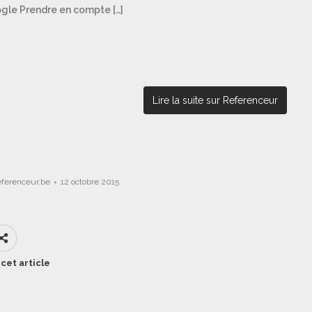
oogle Prendre en compte […]
Lire la suite sur Referenceur
eferenceur.be
12 octobre 2015
cet article