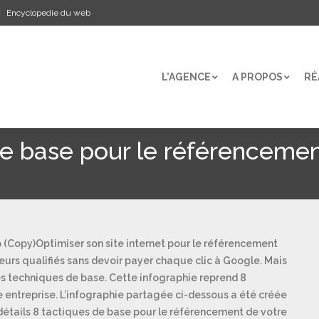
Encyclopedie du web
L’AGENCE
A PROPOS
RÉ
L’AGENCE
A PROPOS
RÉ
 de base pour le référenceme
Optimiser son site internet pour le référencement
teurs qualifiés sans devoir payer chaque clic à Google. Mais
nes techniques de base. Cette infographie reprend 8
re entreprise. L’infographie partagée ci-dessous a été créée
détails 8 tactiques de base pour le référencement de votre