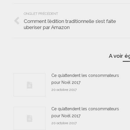
Navigation
ONGLET PRÉCÉDENT
de
Comment l’édition traditionnelle s’est faite
Onglet
uberiser par Amazon
commentaire
précédent
A voir 
Ce qu’attendent les consommateurs
pour Noël 2017
20 octobre 2017
Ce qu’attendent les consommateurs
pour Noël 2017
20 octobre 2017