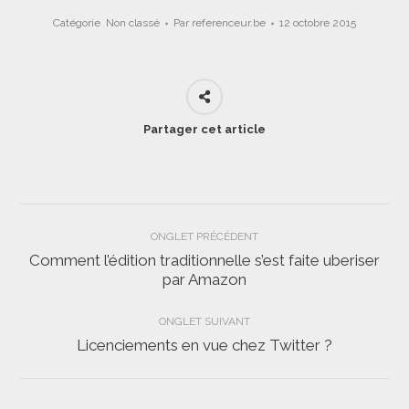
Catégorie
Non classé
Par
referenceur.be
12 octobre 2015
Partager cet article
Navigation
ONGLET PRÉCÉDENT
de
Comment l’édition traditionnelle s’est faite uberiser
Onglet
par Amazon
commentaire
précédent
ONGLET SUIVANT
Licenciements en vue chez Twitter ?
Onglet
suivant