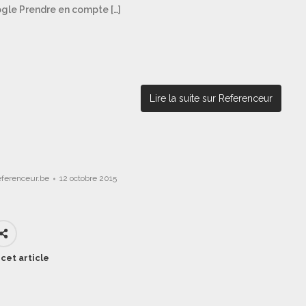
oogle Prendre en compte […]
Lire la suite sur Referenceur
eferenceur.be
12 octobre 2015
cet article