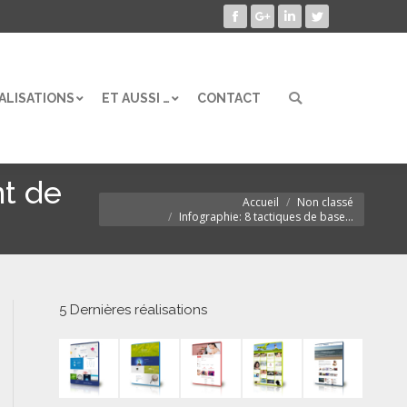
Facebook
Google+
LinkedIn
Twitter
ALISATIONS
ET AUSSI …
CONTACT
Search:
ALISATIONS
ET AUSSI …
CONTACT
Search:
nt de
Accueil
Non classé
Vous êtes ici :
Infographie: 8 tactiques de base…
5 Dernières réalisations