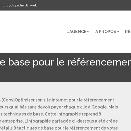
Encyclopedie du web
L’AGENCE
A PROPOS
RÉ
L’AGENCE
A PROPOS
RÉ
 de base pour le référenceme
Optimiser son site internet pour le référencement
teurs qualifiés sans devoir payer chaque clic à Google. Mais
nes techniques de base. Cette infographie reprend 8
re entreprise. L’infographie partagée ci-dessous a été créée
détails 8 tactiques de base pour le référencement de votre