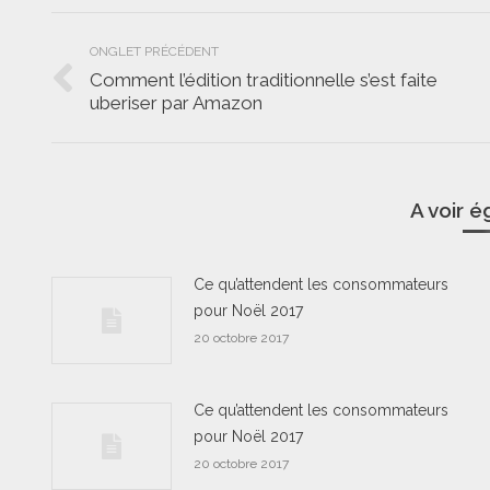
Navigation
ONGLET PRÉCÉDENT
de
Comment l’édition traditionnelle s’est faite
Onglet
uberiser par Amazon
commentaire
précédent
A voir 
Ce qu’attendent les consommateurs
pour Noël 2017
20 octobre 2017
Ce qu’attendent les consommateurs
pour Noël 2017
20 octobre 2017