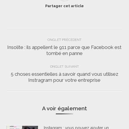
Partager cet article
Navigation
ONGLET PRÉCÉDENT
de
Insolite : ils appellent le 911 parce que Facebook est
Onglet
tombé en panne
commentaire
précédent
ONGLET SUIVANT
5 choses essentielles à savoir quand vous utilisez
Onglet
Instragram pour votre entreprise
suivant
A voir également
Instagram : vous pouvez ajouter un