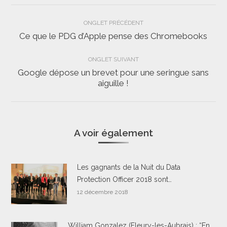
Navigation
ONGLET PRÉCÉDENT
de
Ce que le PDG d’Apple pense des Chromebooks
Onglet
précédent
commentaire
ONGLET SUIVANT
Google dépose un brevet pour une seringue sans
Onglet
aiguille !
suivant
A voir également
Les gagnants de la Nuit du Data
Protection Officer 2018 sont…
12 décembre 2018
William Gonzalez (Fleury-les-Aubrais) : “En