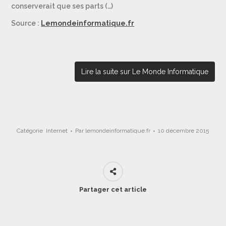
conserverait que ses parts (…)
Source :
Lemondeinformatique.fr
Lire la suite sur Le Monde Informatique
Catégorie
Internet
Par
lemondeinformatique.fr
10 décembre 2015
Partager cet article