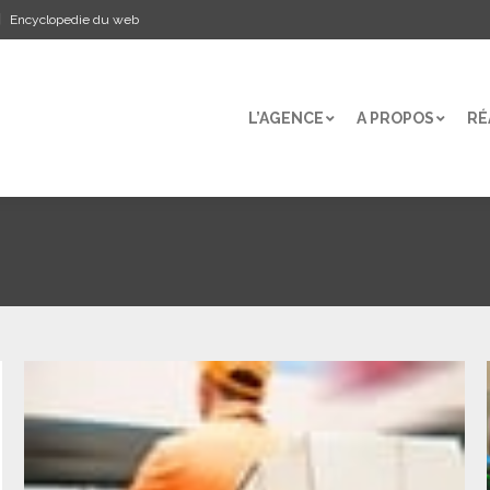
Encyclopedie du web
L’AGENCE
A PROPOS
RÉ
L’AGENCE
A PROPOS
RÉ