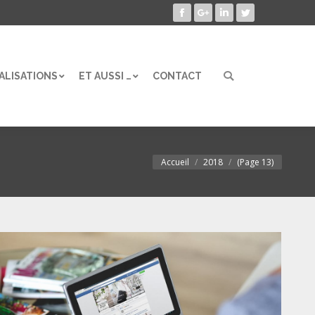
Facebook
Google+
LinkedIn
Twitter
ALISATIONS
ET AUSSI …
CONTACT
Search:
ALISATIONS
ET AUSSI …
CONTACT
Search:
Accueil
2018
(Page 13)
Vous êtes ici :