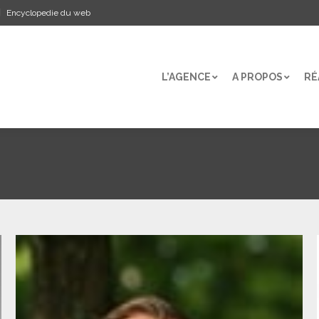
Encyclopedie du web
L’AGENCE
A PROPOS
RÉ
L’AGENCE
A PROPOS
RÉ