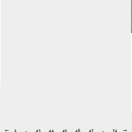
1
…
43
44
45
46
47
…
74