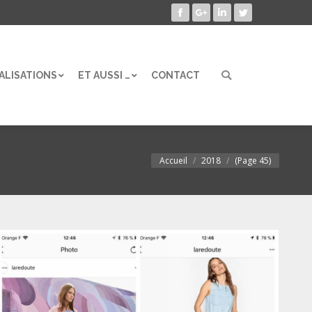
Facebook
Google+
LinkedIn
Twitter
ALISATIONS
ET AUSSI …
CONTACT
Search:
ALISATIONS
ET AUSSI …
CONTACT
Search:
Accueil
2018
(Page 45)
Vous êtes ici :