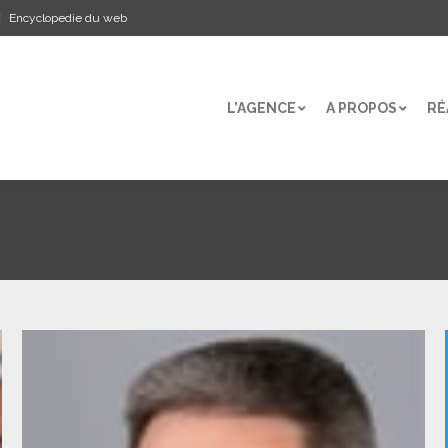
Encyclopedie du web
L’AGENCE
A PROPOS
RÉ
L’AGENCE
A PROPOS
RÉ