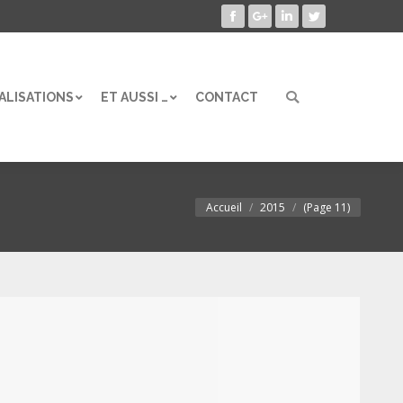
Facebook
Google+
LinkedIn
Twitter
ALISATIONS
ET AUSSI …
CONTACT
Search:
ALISATIONS
ET AUSSI …
CONTACT
Search:
Accueil
2015
(Page 11)
Vous êtes ici :