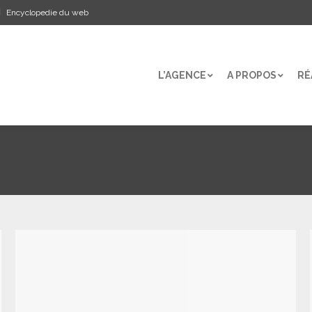
Encyclopedie du web
L’AGENCE
A PROPOS
RÉ
L’AGENCE
A PROPOS
RÉ