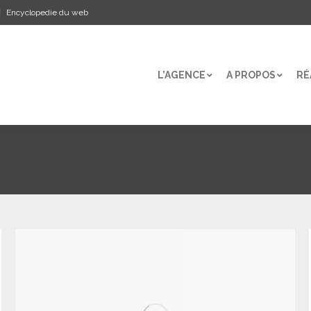
Encyclopedie du web
L’AGENCE
A PROPOS
RÉ
L’AGENCE
A PROPOS
RÉ