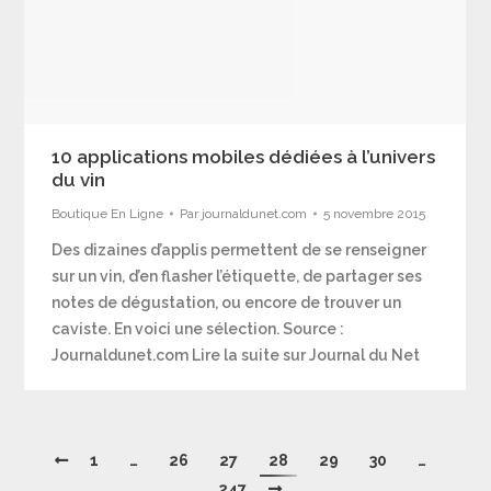
10 applications mobiles dédiées à l’univers
du vin
Boutique En Ligne
Par
journaldunet.com
5 novembre 2015
Des dizaines d’applis permettent de se renseigner
sur un vin, d’en flasher l’étiquette, de partager ses
notes de dégustation, ou encore de trouver un
caviste. En voici une sélection. Source :
Journaldunet.com Lire la suite sur Journal du Net
1
…
26
27
28
29
30
…
247