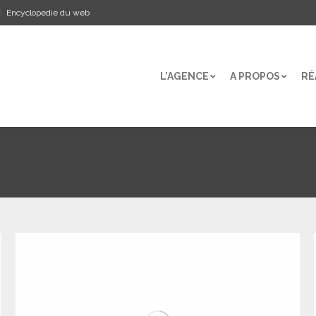
Encyclopedie du web
L’AGENCE
A PROPOS
RÉ
L’AGENCE
A PROPOS
RÉ