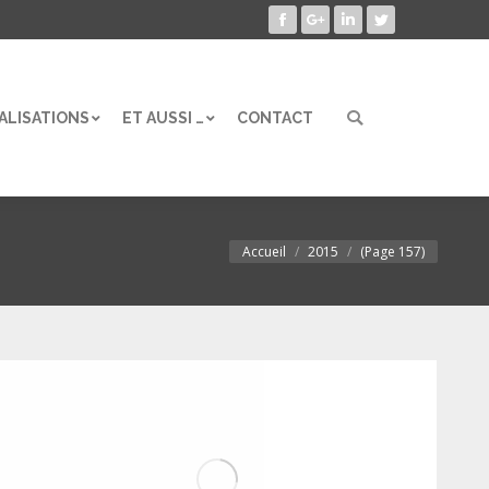
Facebook
Google+
LinkedIn
Twitter
ALISATIONS
ET AUSSI …
CONTACT
Search:
ALISATIONS
ET AUSSI …
CONTACT
Search:
Accueil
2015
(Page 157)
Vous êtes ici :