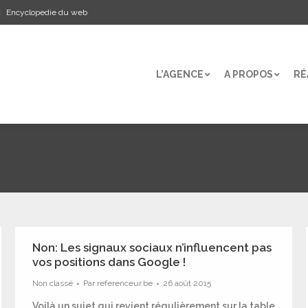
Encyclopedie du web
L’AGENCE
A PROPOS
RÉ
L’AGENCE
A PROPOS
RÉ
Non: Les signaux sociaux n’influencent pas
vos positions dans Google !
Non classé
Par
referenceur.be
26 août 2015
Voilà un sujet qui revient régulièrement sur la table