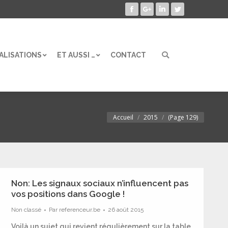
Facebook
Google+
LinkedIn
Twitter
ALISATIONS
ET AUSSI …
CONTACT
Search:
ALISATIONS
ET AUSSI …
CONTACT
Search:
Accueil
2015
(Page 129)
Vous êtes ici :
Non: Les signaux sociaux n’influencent pas
vos positions dans Google !
Non classé
Par
referenceur.be
26 août 2015
Voilà un sujet qui revient régulièrement sur la table