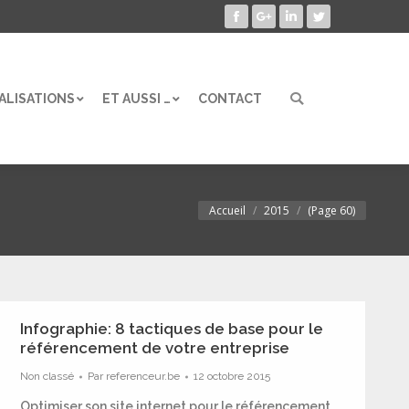
Facebook
Google+
LinkedIn
Twitter
ALISATIONS
ET AUSSI …
CONTACT
Search:
ALISATIONS
ET AUSSI …
CONTACT
Search:
Accueil
2015
(Page 60)
Vous êtes ici :
Infographie: 8 tactiques de base pour le
référencement de votre entreprise
Non classé
Par
referenceur.be
12 octobre 2015
Optimiser son site internet pour le référencement