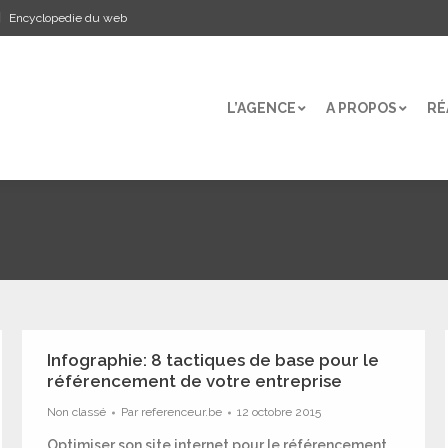
Encyclopedie du web
L’AGENCE
A PROPOS
RÉ
L’AGENCE
A PROPOS
RÉ
Infographie: 8 tactiques de base pour le
référencement de votre entreprise
Non classé
Par
referenceur.be
12 octobre 2015
Optimiser son site internet pour le référencement