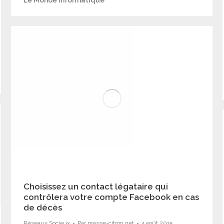
Le Monde Informatique
Choisissez un contact légataire qui
contrôlera votre compte Facebook en cas
de décès
Réseaux Sociaux
Par
presse-citron.net
4 août 2015