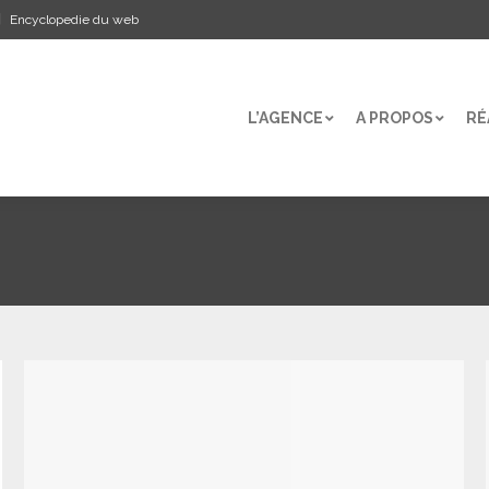
Encyclopedie du web
L’AGENCE
A PROPOS
RÉ
L’AGENCE
A PROPOS
RÉ