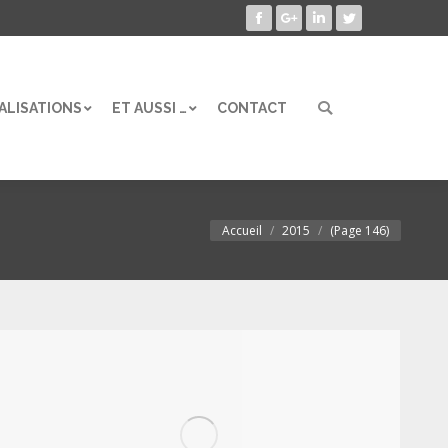
Facebook
Google+
LinkedIn
Twitter
ALISATIONS
ET AUSSI …
CONTACT
Search:
ALISATIONS
ET AUSSI …
CONTACT
Search:
Accueil
2015
(Page 146)
Vous êtes ici :